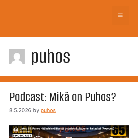
Skip
to
Menu
content
puhos
Podcast: Mikä on Puhos?
8.5.2026
by
puhos