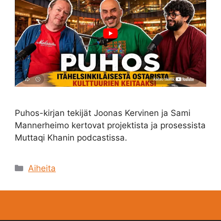
Puhos-kirjan tekijät Joonas Kervinen ja Sami
Mannerheimo kertovat projektista ja prosessista
Muttaqi Khanin podcastissa.
Categories
Aiheita