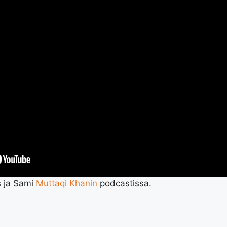
s ja Sami
Muttaqi Khanin
podcastissa.