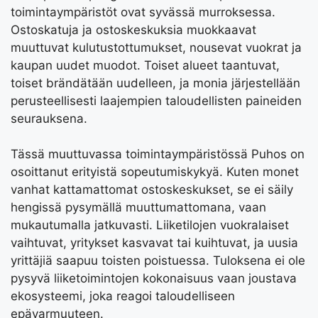
toimintaympäristöt ovat syvässä murroksessa.
Ostoskatuja ja ostoskeskuksia muokkaavat
muuttuvat kulutustottumukset, nousevat vuokrat ja
kaupan uudet muodot. Toiset alueet taantuvat,
toiset brändätään uudelleen, ja monia järjestellään
perusteellisesti laajempien taloudellisten paineiden
seurauksena.
Tässä muuttuvassa toimintaympäristössä Puhos on
osoittanut erityistä sopeutumiskykyä. Kuten monet
vanhat kattamattomat ostoskeskukset, se ei säily
hengissä pysymällä muuttumattomana, vaan
mukautumalla jatkuvasti. Liiketilojen vuokralaiset
vaihtuvat, yritykset kasvavat tai kuihtuvat, ja uusia
yrittäjiä saapuu toisten poistuessa. Tuloksena ei ole
pysyvä liiketoimintojen kokonaisuus vaan joustava
ekosysteemi, joka reagoi taloudelliseen
epävarmuuteen.