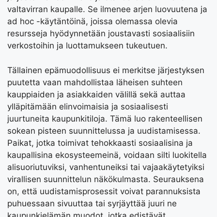
valtavirran kaupalle. Se ilmenee arjen luovuutena ja
ad hoc -käytäntöinä, joissa olemassa olevia
resursseja hyödynnetään joustavasti sosiaalisiin
verkostoihin ja luottamukseen tukeutuen.
Tällainen epämuodollisuus ei merkitse järjestyksen
puutetta vaan mahdollistaa läheisen suhteen
kauppiaiden ja asiakkaiden välillä sekä auttaa
ylläpitämään elinvoimaisia ja sosiaalisesti
juurtuneita kaupunkitiloja. Tämä luo rakenteellisen
sokean pisteen suunnittelussa ja uudistamisessa.
Paikat, jotka toimivat tehokkaasti sosiaalisina ja
kaupallisina ekosysteemeinä, voidaan silti luokitella
alisuoriutuviksi, vanhentuneiksi tai vajaakäytetyiksi
virallisen suunnittelun näkökulmasta. Seurauksena
on, että uudistamisprosessit voivat parannuksista
puhuessaan sivuuttaa tai syrjäyttää juuri ne
kaupunkielämän muodot, jotka edistävät