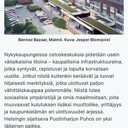
Bennez Bazaar, Malmö. Kuva: Jesper Blomqvist
Nykykaupungeissa ostoskeskuksia pidetään usein
väliaikaisina tiloina – kaupallisina infrastruktuureina,
jotka syntyvät, rapistuvat ja lopulta korvataan
uusilla. Jotkut niistä kuitenkin keräävät ja luovat
hiljaisesti merkityksiä, jotka ulottuvat paljon
vähittäiskauppaa pidemmälle. Niistä tulee
sosiaalisia ympäristöjä ja omia maailmoitaan, joita
muovaavat kulutuksen lisäksi muuttoliike, yrittäjyys
ja kaupunkielämän eri ulottuvuudet arjessa.
Helsingin sijaitseva Puotinharjun Puhos on yksi
tällainen paikka.