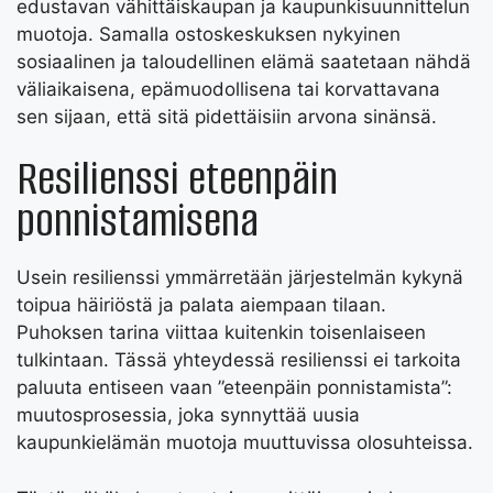
edustavan vähittäiskaupan ja kaupunkisuunnittelun
muotoja. Samalla ostoskeskuksen nykyinen
sosiaalinen ja taloudellinen elämä saatetaan nähdä
väliaikaisena, epämuodollisena tai korvattavana
sen sijaan, että sitä pidettäisiin arvona sinänsä.
Resilienssi eteenpäin
ponnistamisena
Usein resilienssi ymmärretään järjestelmän kykynä
toipua häiriöstä ja palata aiempaan tilaan.
Puhoksen tarina viittaa kuitenkin toisenlaiseen
tulkintaan. Tässä yhteydessä resilienssi ei tarkoita
paluuta entiseen vaan ”eteenpäin ponnistamista”:
muutosprosessia, joka synnyttää uusia
kaupunkielämän muotoja muuttuvissa olosuhteissa.