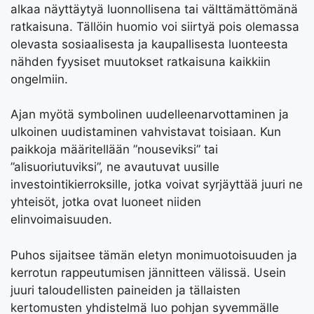
alkaa näyttäytyä luonnollisena tai välttämättömänä
ratkaisuna. Tällöin huomio voi siirtyä pois olemassa
olevasta sosiaalisesta ja kaupallisesta luonteesta
nähden fyysiset muutokset ratkaisuna kaikkiin
ongelmiin.
Ajan myötä symbolinen uudelleenarvottaminen ja
ulkoinen uudistaminen vahvistavat toisiaan. Kun
paikkoja määritellään ”nouseviksi” tai
”alisuoriutuviksi”, ne avautuvat uusille
investointikierroksille, jotka voivat syrjäyttää juuri ne
yhteisöt, jotka ovat luoneet niiden
elinvoimaisuuden.
Puhos sijaitsee tämän eletyn monimuotoisuuden ja
kerrotun rappeutumisen jännitteen välissä. Usein
juuri taloudellisten paineiden ja tällaisten
kertomusten yhdistelmä luo pohjan syvemmälle