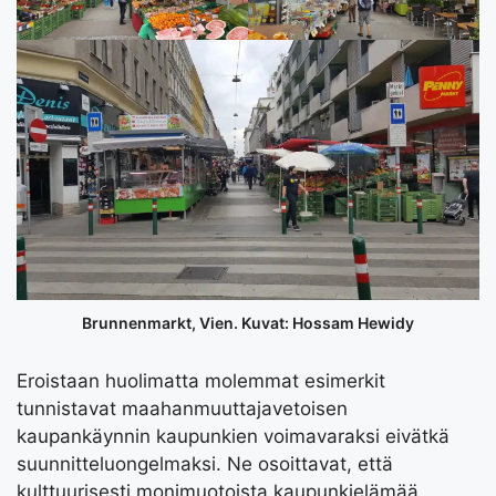
Brunnenmarkt, Vien. Kuvat: Hossam Hewidy
Eroistaan huolimatta molemmat esimerkit
tunnistavat maahanmuuttajavetoisen
kaupankäynnin kaupunkien voimavaraksi eivätkä
suunnitteluongelmaksi. Ne osoittavat, että
kulttuurisesti monimuotoista kaupunkielämää