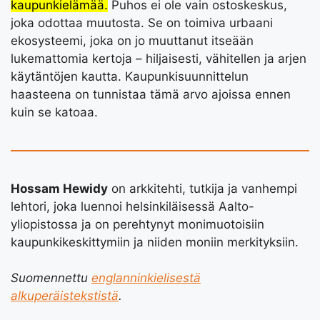
kaupunkielämää.
Puhos ei ole vain ostoskeskus,
joka odottaa muutosta. Se on toimiva urbaani
ekosysteemi, joka on jo muuttanut itseään
lukemattomia kertoja – hiljaisesti, vähitellen ja arjen
käytäntöjen kautta. Kaupunkisuunnittelun
haasteena on tunnistaa tämä arvo ajoissa ennen
kuin se katoaa.
Hossam Hewidy
on arkkitehti, tutkija ja vanhempi
lehtori, joka luennoi helsinkiläisessä Aalto-
yliopistossa ja on perehtynyt monimuotoisiin
kaupunkikeskittymiin ja niiden moniin merkityksiin.
Suomennettu
englanninkielisestä
alkuperäistekstistä
.