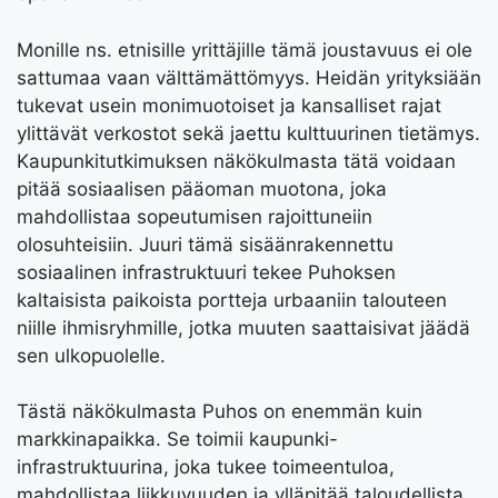
Monille ns. etnisille yrittäjille tämä joustavuus ei ole
sattumaa vaan välttämättömyys. Heidän yrityksiään
tukevat usein monimuotoiset ja kansalliset rajat
ylittävät verkostot sekä jaettu kulttuurinen tietämys.
Kaupunkitutkimuksen näkökulmasta tätä voidaan
pitää sosiaalisen pääoman muotona, joka
mahdollistaa sopeutumisen rajoittuneiin
olosuhteisiin. Juuri tämä sisäänrakennettu
sosiaalinen infrastruktuuri tekee Puhoksen
kaltaisista paikoista portteja urbaaniin talouteen
niille ihmisryhmille, jotka muuten saattaisivat jäädä
sen ulkopuolelle.
Tästä näkökulmasta Puhos on enemmän kuin
markkinapaikka. Se toimii kaupunki-
infrastruktuurina, joka tukee toimeentuloa,
mahdollistaa liikkuvuuden ja ylläpitää taloudellista