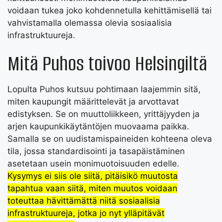
voidaan tukea joko kohdennetulla kehittämisellä tai
vahvistamalla olemassa olevia sosiaalisia
infrastruktuureja.
Mitä Puhos toivoo Helsingiltä
Lopulta Puhos kutsuu pohtimaan laajemmin sitä,
miten kaupungit määrittelevät ja arvottavat
edistyksen. Se on muuttoliikkeen, yrittäjyyden ja
arjen kaupunkikäytäntöjen muovaama paikka.
Samalla se on uudistamispaineiden kohteena oleva
tila, jossa standardisointi ja tasapäistäminen
asetetaan usein monimuotoisuuden edelle.
Kysymys ei siis ole siitä, pitäisikö muutosta
tapahtua vaan siitä, miten muutos voidaan
toteuttaa hävittämättä niitä sosiaalisia
infrastruktuureja, jotka jo nyt ylläpitävät