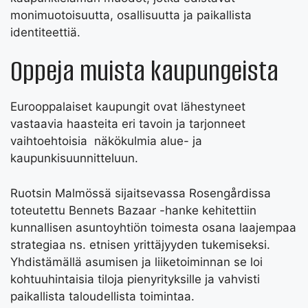
monimuotoisuutta, osallisuutta ja paikallista
identiteettiä.
Oppeja muista kaupungeista
Eurooppalaiset kaupungit ovat lähestyneet
vastaavia haasteita eri tavoin ja tarjonneet
vaihtoehtoisia näkökulmia alue- ja
kaupunkisuunnitteluun.
Ruotsin Malmössä sijaitsevassa Rosengårdissa
toteutettu Bennets Bazaar -hanke kehitettiin
kunnallisen asuntoyhtiön toimesta osana laajempaa
strategiaa ns. etnisen yrittäjyyden tukemiseksi.
Yhdistämällä asumisen ja liiketoiminnan se loi
kohtuuhintaisia tiloja pienyrityksille ja vahvisti
paikallista taloudellista toimintaa.