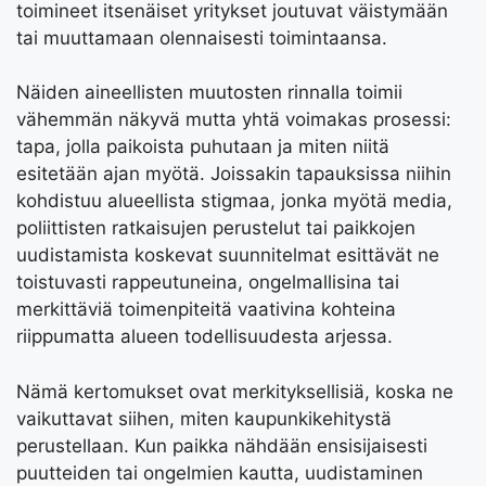
toimineet itsenäiset yritykset joutuvat väistymään
tai muuttamaan olennaisesti toimintaansa.
Näiden aineellisten muutosten rinnalla toimii
vähemmän näkyvä mutta yhtä voimakas prosessi:
tapa, jolla paikoista puhutaan ja miten niitä
esitetään ajan myötä. Joissakin tapauksissa niihin
kohdistuu alueellista stigmaa, jonka myötä media,
poliittisten ratkaisujen perustelut tai paikkojen
uudistamista koskevat suunnitelmat esittävät ne
toistuvasti rappeutuneina, ongelmallisina tai
merkittäviä toimenpiteitä vaativina kohteina
riippumatta alueen todellisuudesta arjessa.
Nämä kertomukset ovat merkityksellisiä, koska ne
vaikuttavat siihen, miten kaupunkikehitystä
perustellaan. Kun paikka nähdään ensisijaisesti
puutteiden tai ongelmien kautta, uudistaminen