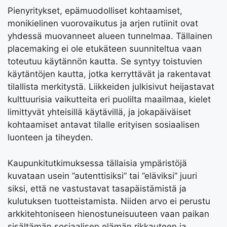
Pienyritykset, epämuodolliset kohtaamiset,
monikielinen vuorovaikutus ja arjen rutiinit ovat
yhdessä muovanneet alueen tunnelmaa. Tällainen
placemaking ei ole etukäteen suunniteltua vaan
toteutuu käytännön kautta. Se syntyy toistuvien
käytäntöjen kautta, jotka kerryttävät ja rakentavat
tilallista merkitystä. Liikkeiden julkisivut heijastavat
kulttuurisia vaikutteita eri puolilta maailmaa, kielet
limittyvät yhteisillä käytävillä, ja jokapäiväiset
kohtaamiset antavat tilalle erityisen sosiaalisen
luonteen ja tiheyden.
Kaupunkitutkimuksessa tällaisia ympäristöjä
kuvataan usein ”autenttisiksi” tai ”eläviksi” juuri
siksi, että ne vastustavat tasapäistämistä ja
kulutuksen tuotteistamista. Niiden arvo ei perustu
arkkitehtoniseen hienostuneisuuteen vaan paikan
sisältämän sosiaalisen elämän rikkauteen ja