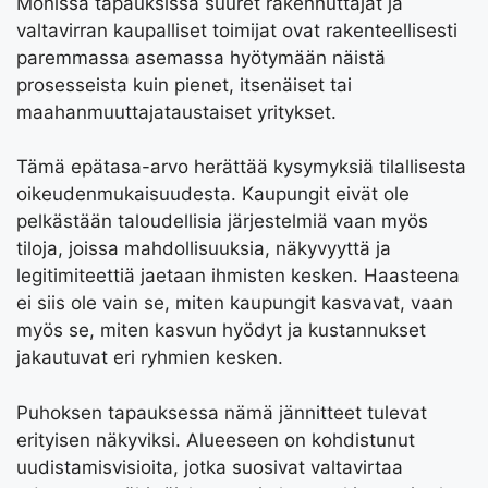
Monissa tapauksissa suuret rakennuttajat ja
valtavirran kaupalliset toimijat ovat rakenteellisesti
paremmassa asemassa hyötymään näistä
prosesseista kuin pienet, itsenäiset tai
maahanmuuttajataustaiset yritykset.
Tämä epätasa-arvo herättää kysymyksiä tilallisesta
oikeudenmukaisuudesta. Kaupungit eivät ole
pelkästään taloudellisia järjestelmiä vaan myös
tiloja, joissa mahdollisuuksia, näkyvyyttä ja
legitimiteettiä jaetaan ihmisten kesken. Haasteena
ei siis ole vain se, miten kaupungit kasvavat, vaan
myös se, miten kasvun hyödyt ja kustannukset
jakautuvat eri ryhmien kesken.
Puhoksen tapauksessa nämä jännitteet tulevat
erityisen näkyviksi. Alueeseen on kohdistunut
uudistamisvisioita, jotka suosivat valtavirtaa