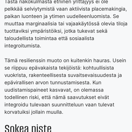
Tästä näkökulmasta etninen yrittäjyys ei ole
pelkkää selviytymistä vaan aktiivista placemakingia,
paikan luonteen ja ytimen uudelleenluomista. Se
muuttaa marginaalisia tai vajaakäytössä olevia tiloja
tuottaviksi ympäristöiksi, jotka tukevat sekä
taloudellista toimintaa että sosiaalista
integroitumista.
Tämä resilienssin muoto on kuitenkin hauras. Usein
se riippuu epävakaista tekijöistä: kohtuullisista
vuokrista, rakenteellisesta suvaitsevaisuudesta ja
epävirallisen arvon tunnustamisesta. Kun
uudistamispaineet kasvavat, on olemassa
todellinen riski, että nämä saavutukset eivät
integroidu tulevaan suunnitteluun vaan tulevat
korvatuiksi jollain muulla.
Sokea piste