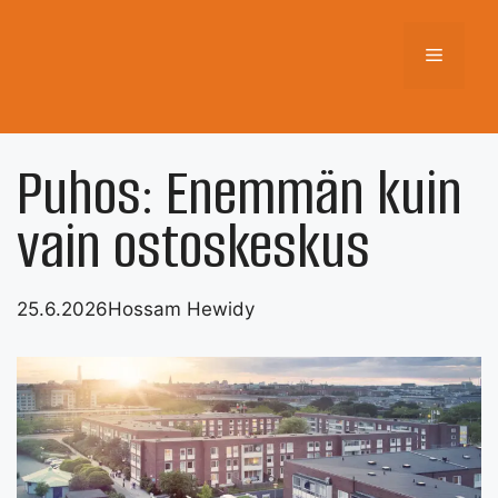
Skip
to
Menu
content
Puhos: Enemmän kuin
vain ostoskeskus
25.6.2026
Hossam Hewidy