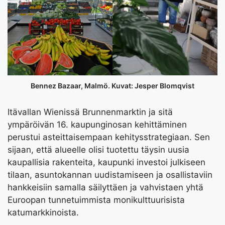
Bennez Bazaar, Malmö. Kuvat: Jesper Blomqvist
Itävallan Wienissä Brunnenmarktin ja sitä
ympäröivän 16. kaupunginosan kehittäminen
perustui asteittaisempaan kehitysstrategiaan. Sen
sijaan, että alueelle olisi tuotettu täysin uusia
kaupallisia rakenteita, kaupunki investoi julkiseen
tilaan, asuntokannan uudistamiseen ja osallistaviin
hankkeisiin samalla säilyttäen ja vahvistaen yhtä
Euroopan tunnetuimmista monikulttuurisista
katumarkkinoista.